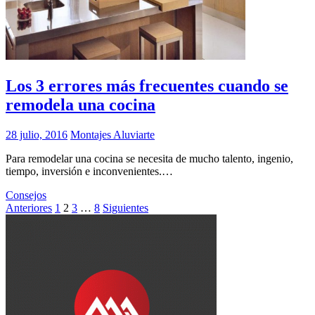
Los 3 errores más frecuentes cuando se
remodela una cocina
28 julio, 2016
Montajes Aluviarte
Para remodelar una cocina se necesita de mucho talento, ingenio,
tiempo, inversión e inconvenientes.…
Consejos
Paginación
Anteriores
1
2
3
…
8
Siguientes
de
entradas