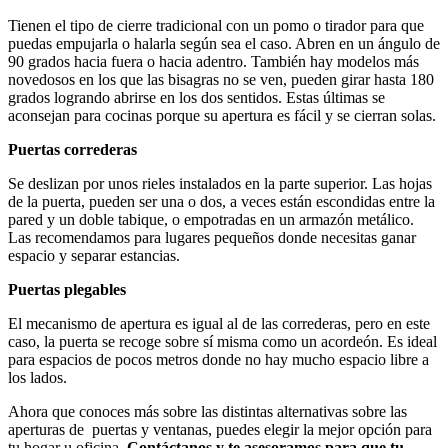
Tienen el tipo de cierre tradicional con un pomo o tirador para que
puedas empujarla o halarla según sea el caso. Abren en un ángulo de
90 grados hacia fuera o hacia adentro. También hay modelos más
novedosos en los que las bisagras no se ven, pueden girar hasta 180
grados logrando abrirse en los dos sentidos. Estas últimas se
aconsejan para cocinas porque su apertura es fácil y se cierran solas.
Puertas correderas
Se deslizan por unos rieles instalados en la parte superior. Las hojas
de la puerta, pueden ser una o dos, a veces están escondidas entre la
pared y un doble tabique, o empotradas en un armazón metálico.
Las recomendamos para lugares pequeños donde necesitas ganar
espacio y separar estancias.
Puertas plegables
El mecanismo de apertura es igual al de las correderas, pero en este
caso, la puerta se recoge sobre sí misma como un acordeón. Es ideal
para espacios de pocos metros donde no hay mucho espacio libre a
los lados.
Ahora que conoces más sobre las distintas alternativas sobre las
aperturas de puertas y ventanas, puedes elegir la mejor opción para
tu hogar u oficina.
Contáctanos y te asesoramos para que tu