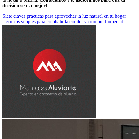
decisión sea la mejor!
Navegación
Siete claves prácticas para aprovechar la luz natural en tu hogar
Técnicas simples para combatir la condensación por humedad
de
entradas