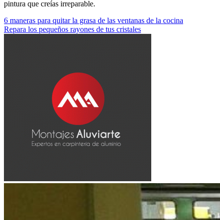
pintura que creías irreparable.
Navegación
6 maneras para quitar la grasa de las ventanas de la cocina
Repara los pequeños rayones de tus cristales
de
entradas